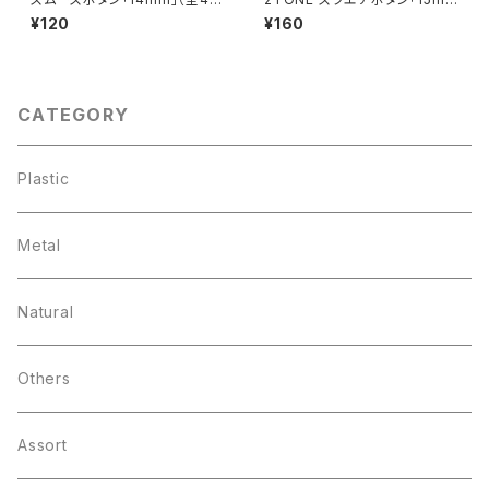
色）【A0012】
m」（全3色）【A0004】
¥120
¥160
CATEGORY
Plastic
Metal
Natural
Others
Assort