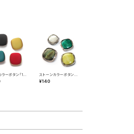
カラーボタン「18
ストーンカラーボタン「1
全3色）【A001
6mm」（全4色）【A000
0
¥140
1】