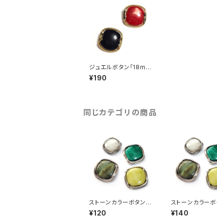
ジュエルボタン「18m
m」（全2色）【A0007】
¥190
同じカテゴリの商品
ストーンカラーボタン「1
ストーンカラーボ
4mm」（全4色）【A000
6mm」（全4色）【
¥120
¥140
1】
1】