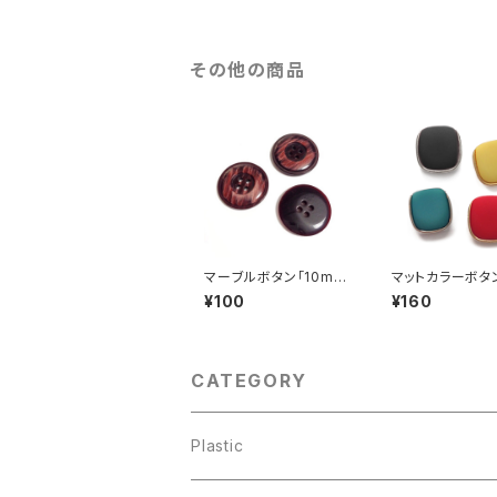
その他の商品
マーブルボタン「10m
マットカラーボタン
m」（全2色）【A0024】
mm」（全3色）【A
¥100
¥160
7】
CATEGORY
Plastic