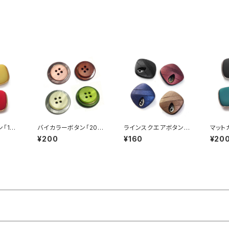
「15
バイカラーボタン「20m
ラインスクエアボタン「1
マット
001
m」（全4色）【A0005】
8mm」（全4色）【A000
mm」（
¥200
¥160
¥20
2】
7】