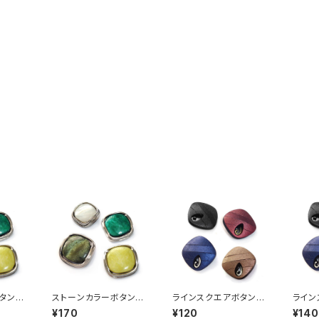
タン「1
ストーンカラーボタン「1
ラインスクエアボタン「1
ライン
A000
8mm」（全4色）【A000
4mm」（全4色）【A000
6mm」
¥170
¥120
¥140
1】
2】
2】