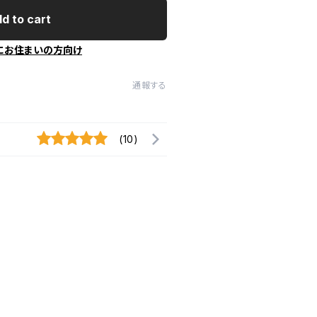
d to cart
にお住まいの方向け
通報する
(10)